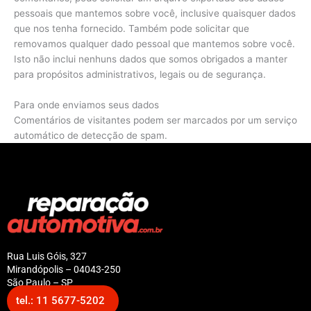
pessoais que mantemos sobre você, inclusive quaisquer dados
que nos tenha fornecido. Também pode solicitar que
removamos qualquer dado pessoal que mantemos sobre você.
Isto não inclui nenhuns dados que somos obrigados a manter
para propósitos administrativos, legais ou de segurança.
Para onde enviamos seus dados
Comentários de visitantes podem ser marcados por um serviço
automático de detecção de spam.
Rua Luis Góis, 327
Mirandópolis – 04043-250
São Paulo – SP
tel.: 11 5677-5202