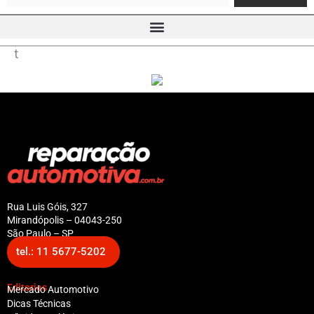
t
Rua Luis Góis, 327
Mirandópolis – 04043-250
São Paulo – SP
tel.: 11 5677-5202
Editorias
Mercado Automotivo
Dicas Técnicas