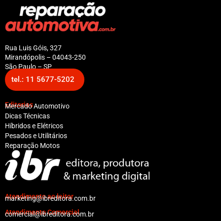
Rua Luis Góis, 327
Mirandópolis – 04043-250
São Paulo – SP
tel.: 11 5677-5202
Editorias
Mercado Automotivo
Dicas Técnicas
Híbridos e Elétricos
Pesados e Utilitários
Reparação Motos
Atendimento ao leitor
marketing@ibreditora.com.br
Atendimento Comercial
comercial@ibreditora.com.br