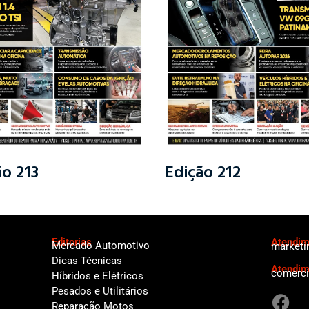
ão 213
Edição 212
Editorias
Atendime
Mercado Automotivo
marketi
Dicas Técnicas
Atendim
comerci
Híbridos e Elétricos
F
Pesados e Utilitários
Reparação Motos