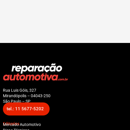
Rua Luis Góis, 327
Mirandópolis – 04043-250
São Paulo – SP
tel.: 11 5677-5202
Editorias
Mercado Automotivo