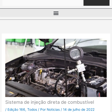
Sistema de injeção direta de combustível
/
Edição 166
,
Todos
/ Por
Noticias
/
14 de julho de 2022