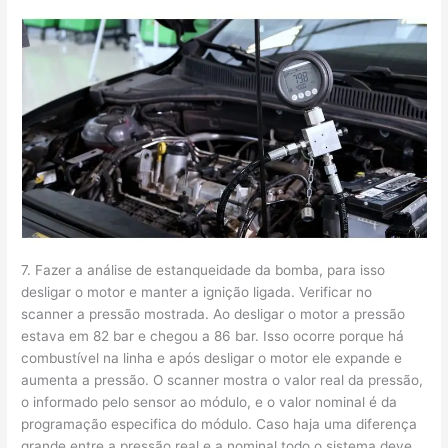
7. Fazer a análise de estanqueidade da bomba, para isso
desligar o motor e manter a ignição ligada. Verificar no
scanner a pressão mostrada. Ao desligar o motor a pressão
estava em 82 bar e chegou a 86 bar. Isso ocorre porque há
combustível na linha e após desligar o motor ele expande e
aumenta a pressão. O scanner mostra o valor real da pressão,
o informado pelo sensor ao módulo, e o valor nominal é da
programação especifica do módulo. Caso haja uma diferença
grande entre a pressão real e a nominal todo o sistema deve