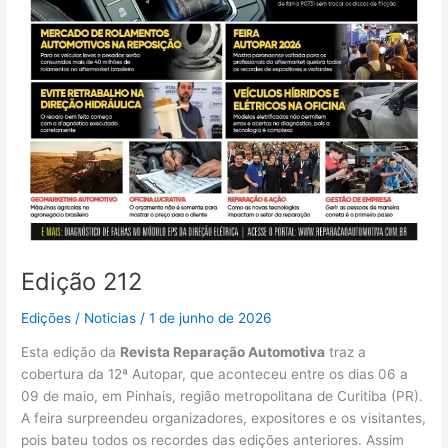
Edição 212
Edições
/
Noticias
/
1 de junho de 2026
Esta edição da
Revista Reparação Automotiva
traz a
cobertura da 12ª Autopar, que aconteceu entre os dias 06 a
09 de maio, em Pinhais, região metropolitana de Curitiba (PR).
A feira surpreendeu organizadores, expositores e os visitantes,
pois bateu todos os recordes das edições anteriores. Assim