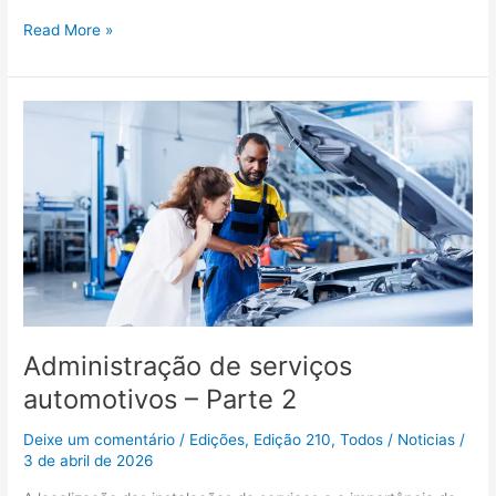
Read More »
Administração
de
serviços
automotivos
–
Parte
2
Administração de serviços
automotivos – Parte 2
Deixe um comentário
/
Edições
,
Edição 210
,
Todos
/
Noticias
/
3 de abril de 2026