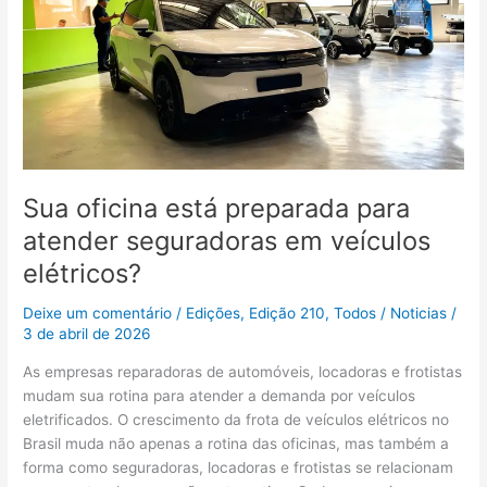
está
preparada
para
atender
seguradoras
em
veículos
elétricos?
Sua oficina está preparada para
atender seguradoras em veículos
elétricos?
Deixe um comentário
/
Edições
,
Edição 210
,
Todos
/
Noticias
/
3 de abril de 2026
As empresas reparadoras de automóveis, locadoras e frotistas
mudam sua rotina para atender a demanda por veículos
eletrificados. O crescimento da frota de veículos elétricos no
Brasil muda não apenas a rotina das oficinas, mas também a
forma como seguradoras, locadoras e frotistas se relacionam