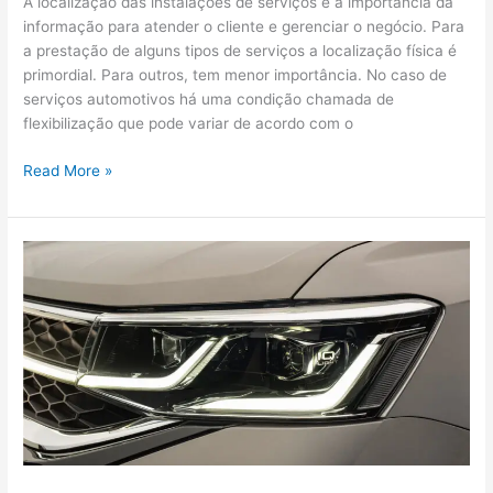
A localização das instalações de serviços e a importância da
informação para atender o cliente e gerenciar o negócio. Para
a prestação de alguns tipos de serviços a localização física é
primordial. Para outros, tem menor importância. No caso de
serviços automotivos há uma condição chamada de
flexibilização que pode variar de acordo com o
Read More »
Demanda
do
mercado
de
iluminação
automotiva
na
reposição