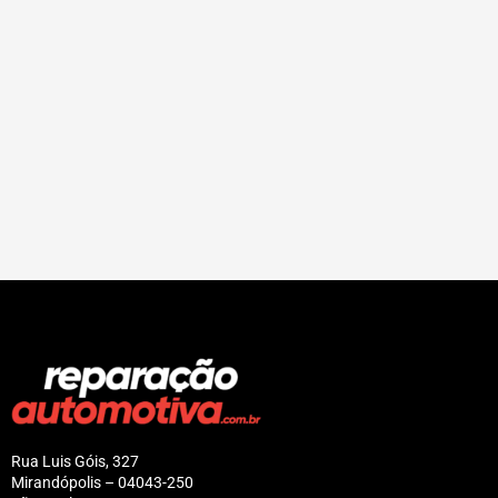
Rua Luis Góis, 327
Mirandópolis – 04043-250