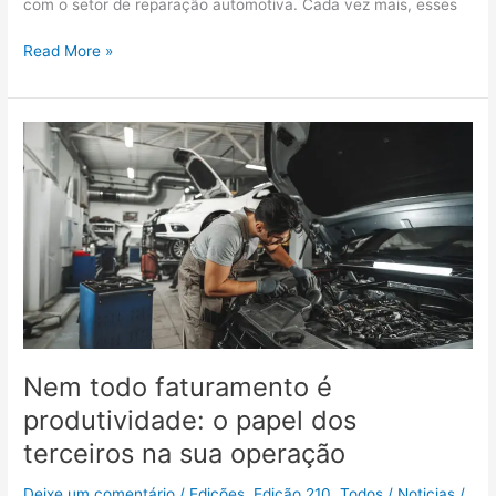
com o setor de reparação automotiva. Cada vez mais, esses
Read More »
Nem
todo
faturamento
é
produtividade:
o
papel
dos
terceiros
na
sua
Nem todo faturamento é
operação
produtividade: o papel dos
terceiros na sua operação
Deixe um comentário
/
Edições
,
Edição 210
,
Todos
/
Noticias
/