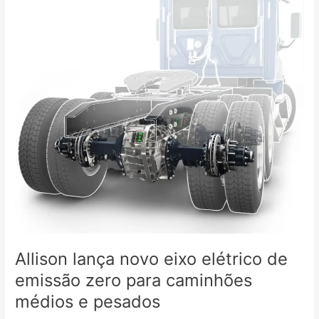
elétrico
de
emissão
zero
para
caminhões
médios
e
pesados
Allison lança novo eixo elétrico de
emissão zero para caminhões
médios e pesados