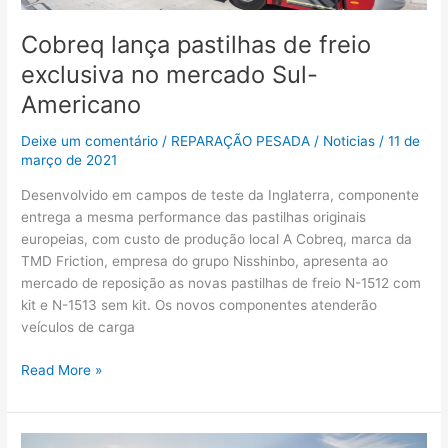
mercado
Cobreq lança pastilhas de freio
Sul-
Americano
exclusiva no mercado Sul-
Americano
Deixe um comentário
/
REPARAÇÃO PESADA
/
Noticias
/
11 de
março de 2021
Desenvolvido em campos de teste da Inglaterra, componente
entrega a mesma performance das pastilhas originais
europeias, com custo de produção local A Cobreq, marca da
TMD Friction, empresa do grupo Nisshinbo, apresenta ao
mercado de reposição as novas pastilhas de freio N-1512 com
kit e N-1513 sem kit. Os novos componentes atenderão
veículos de carga
Read More »
Scania