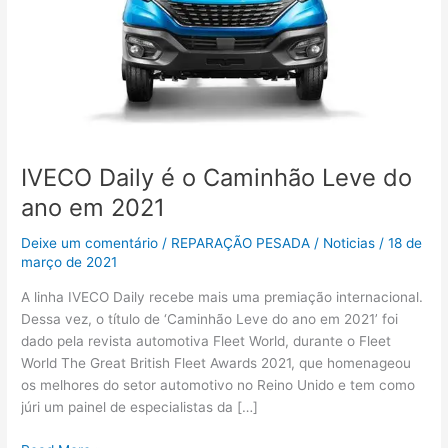
ano
em
2021
IVECO Daily é o Caminhão Leve do
ano em 2021
Deixe um comentário
/
REPARAÇÃO PESADA
/
Noticias
/
18 de
março de 2021
A linha IVECO Daily recebe mais uma premiação internacional.
Dessa vez, o título de ‘Caminhão Leve do ano em 2021’ foi
dado pela revista automotiva Fleet World, durante o Fleet
World The Great British Fleet Awards 2021, que homenageou
os melhores do setor automotivo no Reino Unido e tem como
júri um painel de especialistas da […]