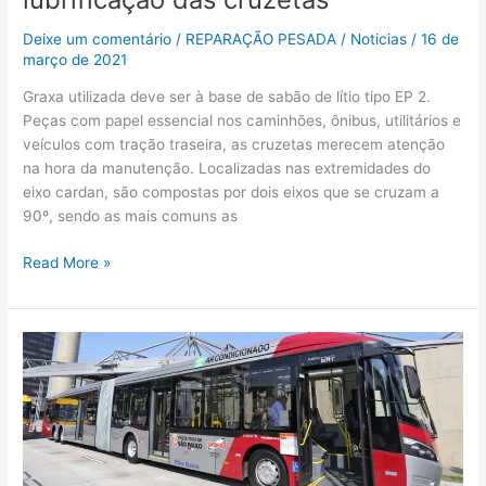
Deixe um comentário
/
REPARAÇÃO PESADA
/
Noticias
/
16 de
março de 2021
Graxa utilizada deve ser à base de sabão de lítio tipo EP 2.
Peças com papel essencial nos caminhões, ônibus, utilitários e
veículos com tração traseira, as cruzetas merecem atenção
na hora da manutenção. Localizadas nas extremidades do
eixo cardan, são compostas por dois eixos que se cruzam a
90º, sendo as mais comuns as
Read More »
Cobreq
lança
pastilhas
de
freio
exclusiva
no