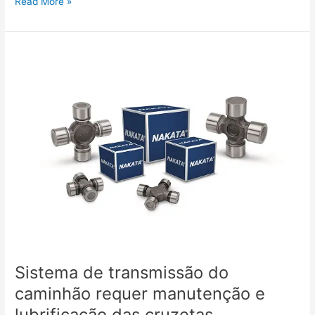
Read More »
Sistema
de
transmissão
do
caminhão
requer
manutenção
e
lubrificação
das
cruzetas
Sistema de transmissão do
caminhão requer manutenção e
lubrificação das cruzetas