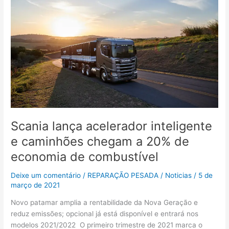
lança
acelerador
inteligente
e
caminhões
chegam
a
20%
de
economia
de
Scania lança acelerador inteligente
combustível
e caminhões chegam a 20% de
economia de combustível
Deixe um comentário
/
REPARAÇÃO PESADA
/
Noticias
/
5 de
março de 2021
Novo patamar amplia a rentabilidade da Nova Geração e
reduz emissões; opcional já está disponível e entrará nos
modelos 2021/2022 O primeiro trimestre de 2021 marca o