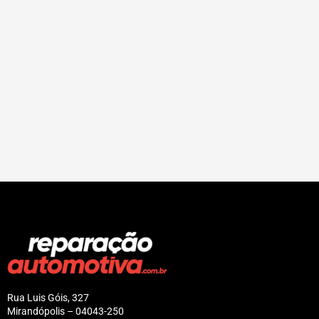
Rua Luis Góis, 327
Mirandópolis – 04043-250