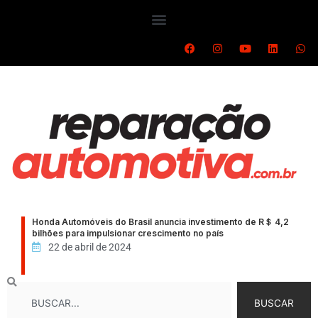
Ir
para
o
F
I
Y
L
W
a
n
o
i
h
conteúdo
c
s
u
n
a
e
t
t
k
t
b
a
u
e
s
o
g
b
d
a
o
r
e
i
p
k
a
n
p
m
Honda Automóveis do Brasil anuncia investimento de R＄ 4,2
bilhões para impulsionar crescimento no país
22 de abril de 2024
Search
BUSCAR