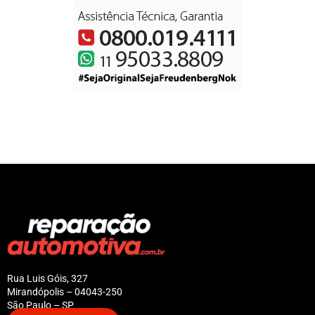
Rua Luis Góis, 327
Mirandópolis – 04043-250
São Paulo – SP