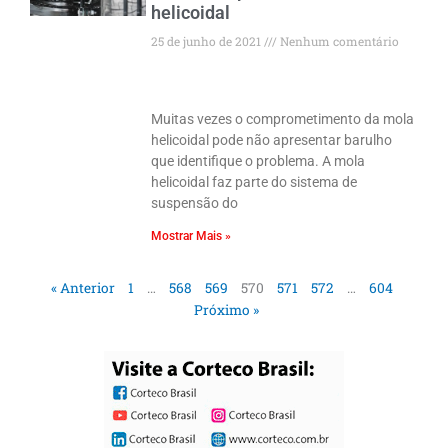
helicoidal
25 de junho de 2021
Nenhum comentário
Muitas vezes o comprometimento da mola
helicoidal pode não apresentar barulho
que identifique o problema. A mola
helicoidal faz parte do sistema de
suspensão do
Mostrar Mais »
« Anterior
1
…
568
569
570
571
572
…
604
Próximo »