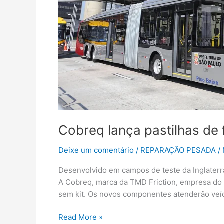
de
freio
exclusiva
no
mercado
Sul-
Americano
Cobreq lança pastilhas de
Deixe um comentário
/
REPARAÇÃO PESADA
/
Desenvolvido em campos de teste da Inglaterr
A Cobreq, marca da TMD Friction, empresa do 
sem kit. Os novos componentes atenderão veí
Read More »