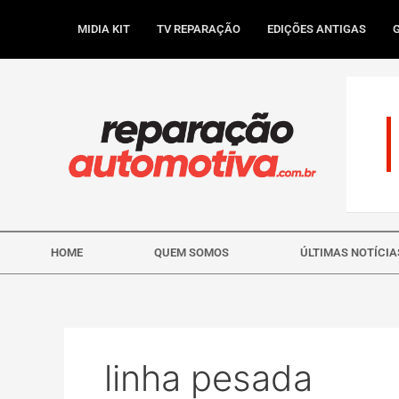
Ir
para
MIDIA KIT
TV REPARAÇÃO
EDIÇÕES ANTIGAS
o
conteúdo
HOME
QUEM SOMOS
ÚLTIMAS NOTÍCIA
linha pesada