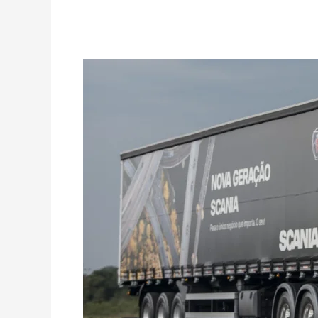
Scania
mantém
otimismo
moderado
para
2022