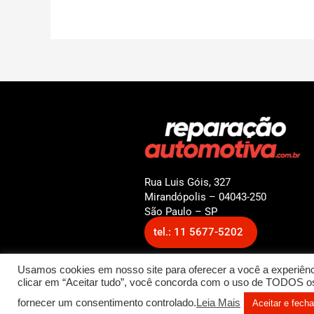
Rua Luis Góis, 327
Mirandópolis – 04043-250
São Paulo – SP
tel.: 11 5677-5202
Usamos cookies em nosso site para oferecer a você a experiênci
clicar em “Aceitar tudo”, você concorda com o uso de TODOS os 
© 2022 Reparação Automotiv
fornecer um consentimento controlado.
Leia Mais
Aceitar e fecha