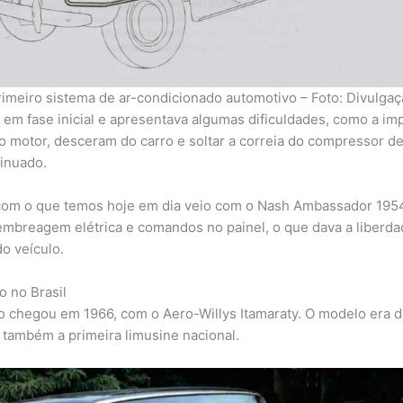
rimeiro sistema de ar-condicionado automotivo – Foto: Divulgaç
m fase inicial e apresentava algumas dificuldades, como a impos
 motor, desceram do carro e soltar a correia do compressor d
tinuado.
om o que temos hoje em dia veio com o Nash Ambassador 1954.
mbreagem elétrica e comandos no painel, o que dava a liberdad
do veículo.
 no Brasil
o chegou em 1966, com o Aero-Willys Itamaraty. O modelo era de
 também a primeira limusine nacional.