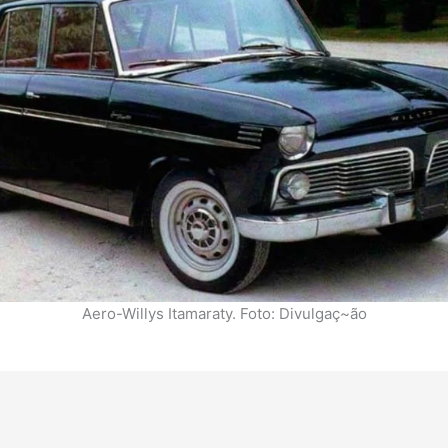
Aero-Willys Itamaraty. Foto: Divulgaç~ão