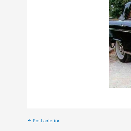
←
Post anterior