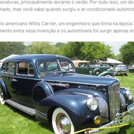
eraturas, principalmente durante o verão. Por tudo isso, um d
ionado, mas você sabe quando surgiu o ar-condicionado automot
lo americano Willis Carrier, um engenheiro que tinha na époc
mento entre essa invenção e os automóveis foi surgir apenas 