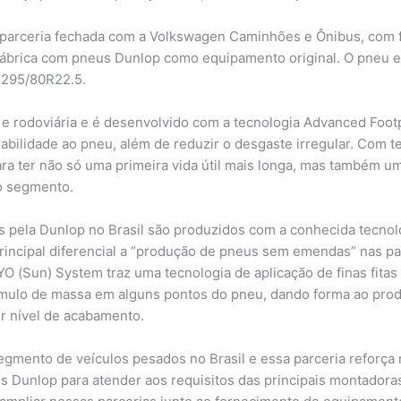
 parceria fechada com a Volkswagen Caminhões e Ônibus, com f
fábrica com pneus Dunlop como equipamento original. O pneu e
 295/80R22.5.
e rodoviária e é desenvolvido com a tecnologia Advanced Footpr
abilidade ao pneu, além de reduzir o desgaste irregular. Com 
ra ter não só uma primeira vida útil mais longa, mas também u
a o segmento.
os pela Dunlop no Brasil são produzidos com a conhecida tecno
incipal diferencial a “produção de pneus sem emendas” nas par
 (Sun) System traz uma tecnologia de aplicação de finas fitas
úmulo de massa em alguns pontos do pneu, dando forma ao produ
r nível de acabamento.
egmento de veículos pesados no Brasil e essa parceria reforça 
s Dunlop para atender aos requisitos das principais montadoras