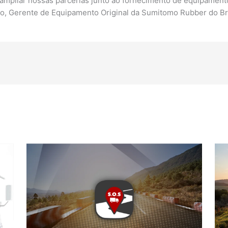
ampliar nossas parcerias junto ao fornecimento de equipamento
ro, Gerente de Equipamento Original da Sumitomo Rubber do Bra