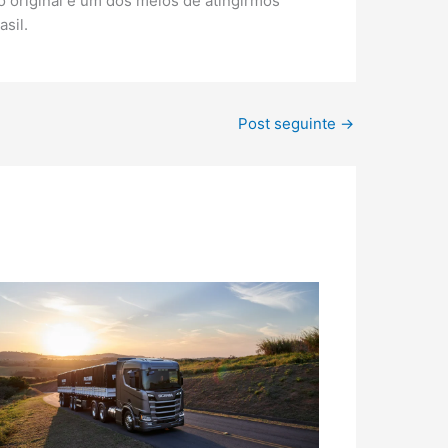
 original é um dos meios de atingirmos
sil.
Post seguinte
→