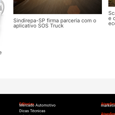
Sc
e 
Sindirepa-SP firma parceria com o
ec
aplicativo SOS Truck
e
Editorias
Atendime
Mercado Automotivo
marketi
Dicas Técnicas
Atendim