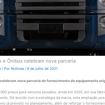
 e Ônibus celebram nova parceria
A
/ Por
Noticias
/
6 de julho de 2021
 celebram
nova parceria de fornecimento de equipamento orig
 1000 pneus para veículos pesados, ainda em 2020, em sua fábri
nto. De acordo com a estratégia da marca, esta ampliação poss
mo já previsto no planejamento, além de reforçar o fornecime