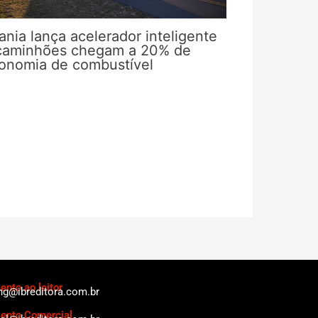
ania lança acelerador inteligente
caminhões chegam a 20% de
onomia de combustível
nto ao leitor
ng@ibreditora.com.br
ento Comercial