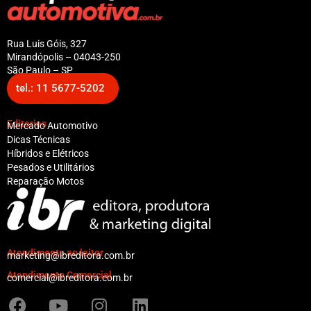
Rua Luis Góis, 327
Mirandópolis – 04043-250
São Paulo – SP
tel.: 11 5677-5202
Editorias
Mercado Automotivo
Dicas Técnicas
Híbridos e Elétricos
Pesados e Utilitários
Reparação Motos
Atendimento ao leitor
marketing@ibreditora.com.br
Atendimento Comercial
comercial@ibreditora.com.br
F
Y
I
L