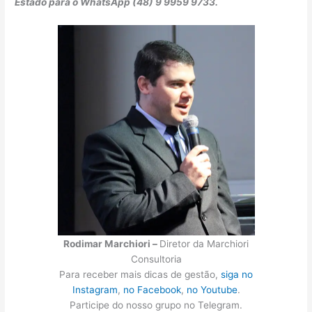
Estado para o WhatsApp (48) 9 9959 9733.
Rodimar Marchiori –
Diretor da Marchiori
Consultoria
Para receber mais dicas de gestão,
siga no
Instagram
,
no Facebook
,
no Youtube
.
Participe do nosso grupo no Telegram.