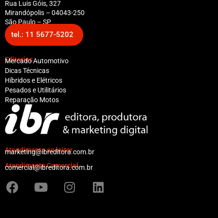
Rua Luis Góis, 327
Mirandópolis – 04043-250
São Paulo – SP
tel.: 11 5677-5202
Editorias
Mercado Automotivo
Dicas Técnicas
Híbridos e Elétricos
Pesados e Utilitários
Reparação Motos
Atendimento ao leitor
marketing@ibreditora.com.br
Atendimento Comercial
comercial@ibreditora.com.br
F
Y
I
L
a
o
n
i
c
u
s
n
e
t
t
k