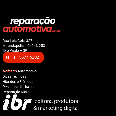
Rua Luis Góis, 327
Mirandópolis – 04043-250
São Paulo – SP
tel.: 11 5677-5202
Editorias
Mercado Automotivo
Dicas Técnicas
Híbridos e Elétricos
Pesados e Utilitários
Reparação Motos