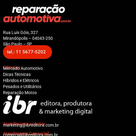
Rua Luis Góis, 327
Mirandópolis – 04043-250
São Paulo – SP
tel.: 11 5677-5202
Editorias
Mercado Automotivo
Dicas Técnicas
Híbridos e Elétricos
Pesados e Utilitários
Reparação Motos
Atendimento ao leitor
marketing@ibreditora.com.br
Atendimento Comercial
comercial@ibreditora.com.br