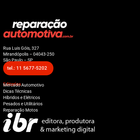
Rua Luis Góis, 327
Mirandópolis – 04043-250
São Paulo – SP
tel.: 11 5677-5202
Editorias
Mercado Automotivo
Dicas Técnicas
Híbridos e Elétricos
Pesados e Utilitários
Reparação Motos