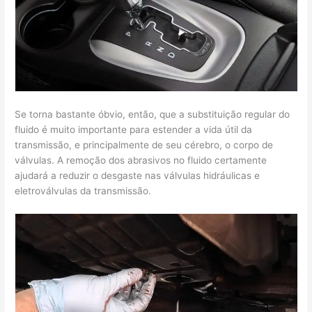
Se torna bastante óbvio, então, que a substituição regular do
fluido é muito importante para estender a vida útil da
transmissão, e principalmente de seu cérebro, o corpo de
válvulas. A remoção dos abrasivos no fluido certamente
ajudará a reduzir o desgaste nas válvulas hidráulicas e
eletroválvulas da transmissão.