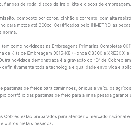
o, flanges de roda, discos de freio, kits e discos de embreagem
missão,
composto por coroa, pinhão e corrente, com alta resist
o para motos até 300cc. Certificados pelo INMETRO, as peça
a norma.
eq tem como novidades as Embreagens Primárias Completas 001
inha de Kits de Embreagem 0015-KE (Honda CB300 e XRE300) e 
utra novidade demonstrada é a gravação do “Q” de Cobreq em b
o definitivamente toda a tecnologia e qualidade envolvida e ap
 e pastilhas de freios para caminhões, ônibus e veículos agríc
mplo portfólio das pastilhas de freio para a linha pesada gar
nas Cobreq estão preparados para atender o mercado nacional e 
 e outros metais pesados.