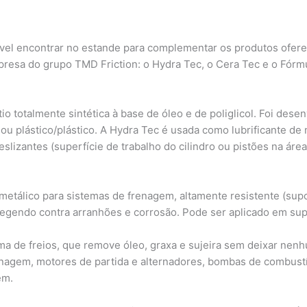
sível encontrar no estande para complementar os produtos ofer
presa do grupo TMD Friction: o Hydra Tec, o Cera Tec e o Fórm
o totalmente sintética à base de óleo e de poliglicol. Foi desen
co ou plástico/plástico. A Hydra Tec é usada como lubrificante
eslizantes (superfície de trabalho do cilindro ou pistões na áre
 metálico para sistemas de frenagem, altamente resistente (supor
otegendo contra arranhões e corrosão. Pode ser aplicado em sup
ma de freios, que remove óleo, graxa e sujeira sem deixar nenh
agem, motores de partida e alternadores, bombas de combust
em.