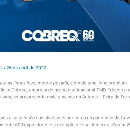
as
/
26 de abril de 2022
para as linhas leve, moto e pesada
, além de uma linha premium
ão, a Cobreq, empresa do grupo multinacional TMD Friction e e
o, pesada, estará presente mais uma vez na Autopar – Feira de Fo
após a suspensão das atividades por conta da pandemia de Covid
amente 600 expositores e a exemplo de sua última edição em 201