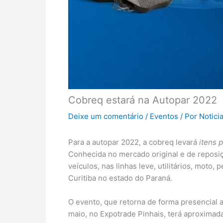
Cobreq estará na Autopar 2022
Deixe um comentário
/
Eventos
/ Por
Notici
Para a autopar 2022, a cobreq levará
itens 
Conhecida no mercado original e de reposiç
veículos, nas linhas leve, utilitários, mot
Curitiba no estado do Paraná.
O evento, que retorna de forma presencial 
maio, no Expotrade Pinhais, terá aproximad