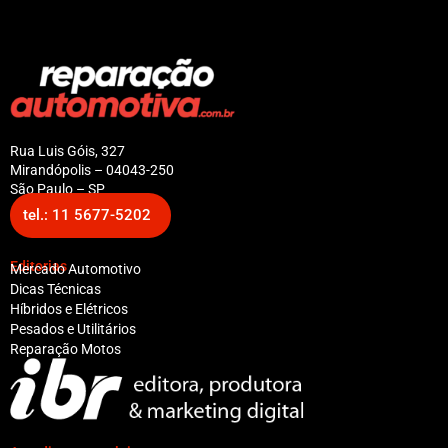
Rua Luis Góis, 327
Mirandópolis – 04043-250
São Paulo – SP
tel.: 11 5677-5202
Editorias
Mercado Automotivo
Dicas Técnicas
Híbridos e Elétricos
Pesados e Utilitários
Reparação Motos