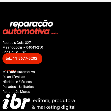
Rua Luis Góis, 327
Mirandópolis – 04043-250
São Paulo – SP
tel.: 11 5677-5202
Editorias
Mercado Automotivo
Dicas Técnicas
Híbridos e Elétricos
Pesados e Utilitários
Reparação Motos