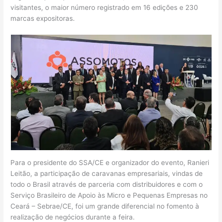
visitantes, o maior número registrado em 16 edições e 230
marcas expositoras.
Para o presidente do SSA/CE e organizador do evento, Ranieri
Leitão, a participação de caravanas empresariais, vindas de
todo o Brasil através de parceria com distribuidores e com o
Serviço Brasileiro de Apoio às Micro e Pequenas Empresas no
Ceará – Sebrae/CE, foi um grande diferencial no fomento à
realização de negócios durante a feira.