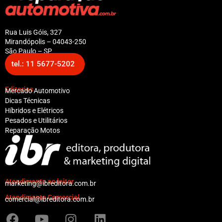
Rua Luis Góis, 327
Mirandópolis – 04043-250
São Paulo – SP
tel.: 11 5677-5202
Editorias
Mercado Automotivo
Dicas Técnicas
Híbridos e Elétricos
Pesados e Utilitários
Reparação Motos
Atendimento ao leitor
marketing@ibreditora.com.br
Atendimento Comercial
comercial@ibreditora.com.br
F
Y
I
L