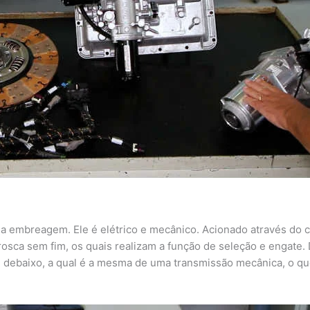
a embreagem. Ele é elétrico e mecânico. Acionado através do c
rosca sem fim, os quais realizam a função de seleção e engate
 debaixo, a qual é a mesma de uma transmissão mecânica, o que