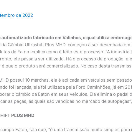
etembro de 2022
automatizado fabricado em Valinhos, o qual utiliza embrea
ada Câmbio Ultrashift Plus MHD, começou a ser desenhada em
dutos da Eaton explica como é feito este processo. “A indústr
nto, ele passa a ser utilizado. Há o processo de produção, ele p
 é que o produto será comercializado. No caso desta transmiss
 MHD possui 10 marchas, ela é aplicada em veículos semipesado
do foi lançada, ela foi utilizada pela Ford Caminhões, já em 2
porar o câmbio da Eaton em seus veículos. Ela elimina o pedal
ocar as peças, as quais são vendidas no mercado de autopeças”,
HIFT PLUS MHD
ampo Eaton, fala que, “é uma transmissão muito simples para re