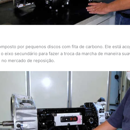
mposto por pequenos discos com fita de carbono. Ele está aco
a o eixo secundário para fazer a troca da marcha de maneira suav
 no mercado de reposição.