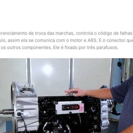
gerenciamento de troca das marchas, controla o código de falh
lo, assim ela se comunica com o motor e ABS. E o conector que 
 os outros componentes. Ele é fixado por três parafusos.