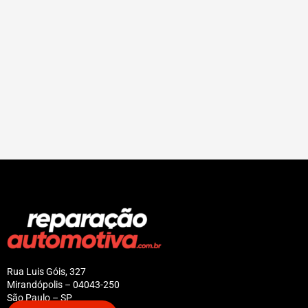
Rua Luis Góis, 327
Mirandópolis – 04043-250
São Paulo – SP