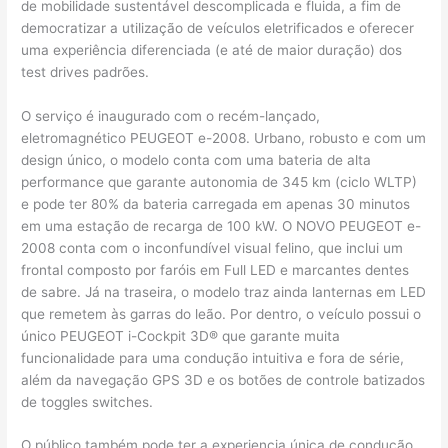
de mobilidade sustentável descomplicada e fluida, a fim de
democratizar a utilização de veículos eletrificados e oferecer
uma experiência diferenciada (e até de maior duração) dos
test drives padrões.
O serviço é inaugurado com o recém-lançado,
eletromagnético PEUGEOT e-2008. Urbano, robusto e com um
design único, o modelo conta com uma bateria de alta
performance que garante autonomia de 345 km (ciclo WLTP)
e pode ter 80% da bateria carregada em apenas 30 minutos
em uma estação de recarga de 100 kW. O NOVO PEUGEOT e-
2008 conta com o inconfundível visual felino, que inclui um
frontal composto por faróis em Full LED e marcantes dentes
de sabre. Já na traseira, o modelo traz ainda lanternas em LED
que remetem às garras do leão. Por dentro, o veículo possui o
único PEUGEOT i-Cockpit 3D® que garante muita
funcionalidade para uma condução intuitiva e fora de série,
além da navegação GPS 3D e os botões de controle batizados
de toggles switches.
O público também pode ter a experiencia única de condução