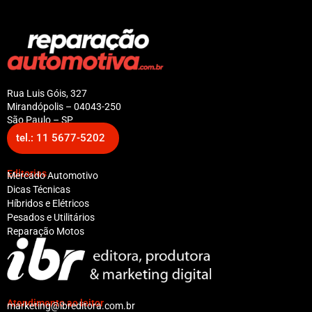
Rua Luis Góis, 327
Mirandópolis – 04043-250
São Paulo – SP
tel.: 11 5677-5202
Editorias
Mercado Automotivo
Dicas Técnicas
Híbridos e Elétricos
Pesados e Utilitários
Reparação Motos
Atendimento ao leitor
marketing@ibreditora.com.br