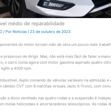
vel médio de reparabilidade
O
/ Por
Noticias
/
23 de outubro de 2023
mponentes do motor tornam mão de obra um pouco mais trabal
e prazeroso de dirigir. Mas, não está mais fácil de fazer a man
 o carro conta agora com motor gasolina aspirado quatro cilindro
0 kgfm a 4000 rpm.
mbustível, duplo comando de válvulas variáveis na admissão e 
m câmbio CVT com 8 marchas virtuais Jacto X-Tronic, com conv
os são a disco ventilado nas quatro rodas e a suspensão é inde
s com molas helicoidais e amortecedores telescópicos. As rodas