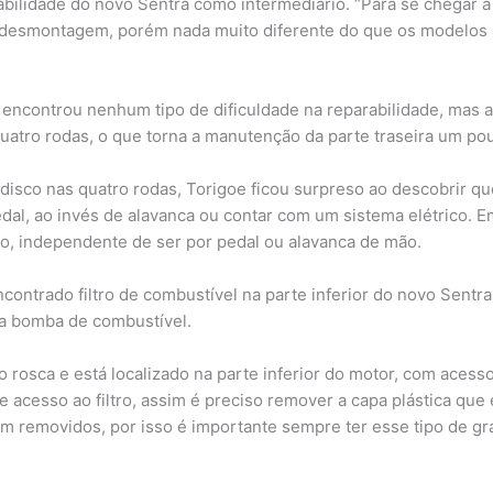
arabilidade do novo Sentra como intermediário. “Para se chegar
e desmontagem, porém nada muito diferente do que os modelos 
encontrou nenhum tipo de dificuldade na reparabilidade, mas al
atro rodas, o que torna a manutenção da parte traseira um po
 disco nas quatro rodas, Torigoe ficou surpreso ao descobrir q
dal, ao invés de alavanca ou contar com um sistema elétrico. 
o, independente de ser por pedal ou alavanca de mão.
ontrado filtro de combustível na parte inferior do novo Sentra, 
a bomba de combustível.
po rosca e está localizado na parte inferior do motor, com aces
 acesso ao filtro, assim é preciso remover a capa plástica que
 removidos, por isso é importante sempre ter esse tipo de gr