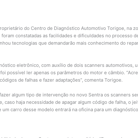
roprietário do Centro de Diagnóstico Automotivo Torigoe, na z
 foram constatadas as facilidades e dificuldades no processo d
anhou tecnologias que demandarão mais conhecimento do repara
gnóstico eletrônico, com auxílio de dois scanners automotivos,
 foi possível ler apenas os parâmetros do motor e câmbio. “Acr
 códigos de falhas e fazer adaptações”, comenta Torigoe.
 fazer algum tipo de intervenção no novo Sentra os scanners se
aso haja necessidade de apagar algum código de falha, o jeit
e um carro desse modelo entrará na oficina para um diagnóstico