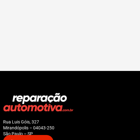
Rua Luis Góis, 327
Mirandópolis – 04043-250
São Paulo – SP