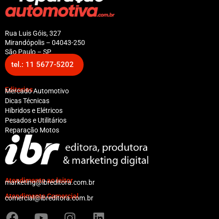
Rua Luis Góis, 327
Mirandópolis – 04043-250
São Paulo – SP
tel.: 11 5677-5202
Editorias
Mercado Automotivo
Dicas Técnicas
Híbridos e Elétricos
Pesados e Utilitários
Reparação Motos
Atendimento ao leitor
marketing@ibreditora.com.br
Atendimento Comercial
comercial@ibreditora.com.br
F
Y
I
L