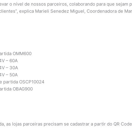
ar o nível de nossos parceiros, colaborando para que sejam p
clientes”, explica Marieli Senedez Miguel, Coordenadora de M
 partida OMM600
24V – 60A
24V – 30A
24V – 50A
 de partida OSCP10024
partida OBAG900
a, as lojas parceiras precisam se cadastrar a partir do QR Code