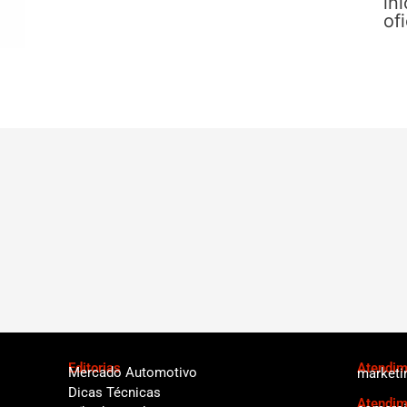
in
of
Editorias
Atendime
Mercado Automotivo
marketi
Dicas Técnicas
Atendim