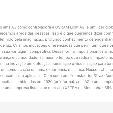
 ams AG como controladora e OSRAM Licht AG, é um líder globa
iquecemos a vida das pessoas. Isso é o que queremos dizer com 
definido pela imaginação, profundo conhecimento de engenharia
s de luz. Criamos inovações diferenciadas que permitem que no
am sua vantagem competitiva. Dessa forma, impulsionamos a ino
gurança e comodidade, ao mesmo tempo que reduz o impacto no
 na inovação em detecção, iluminação e visualização para torn
de comunicação em uma experiência mais rica. Nosso trabalho c
es concedidas e aplicadas. Com sede em Premstaetten/Graz (Áus
eceitas combinadas em 2020 (pró-forma). ams AG é uma empres
e uma empresa listada no mercado XETRA na Alemanha (ISIN