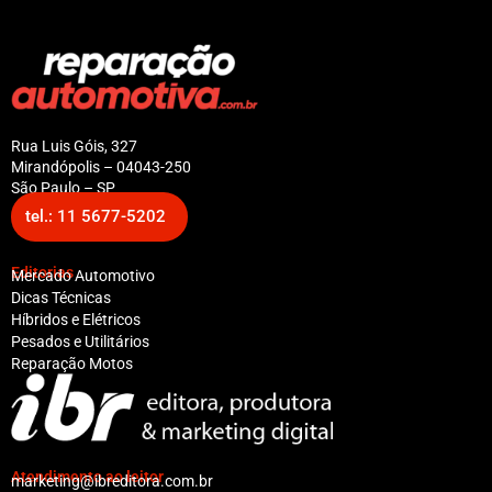
Rua Luis Góis, 327
Mirandópolis – 04043-250
São Paulo – SP
tel.: 11 5677-5202
Editorias
Mercado Automotivo
Dicas Técnicas
Híbridos e Elétricos
Pesados e Utilitários
Reparação Motos
Atendimento ao leitor
marketing@ibreditora.com.br