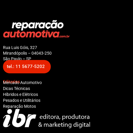
Rua Luis Góis, 327
Mirandópolis – 04043-250
São Paulo – SP
tel.: 11 5677-5202
Editorias
Mercado Automotivo
Dicas Técnicas
Híbridos e Elétricos
Pesados e Utilitários
Reparação Motos