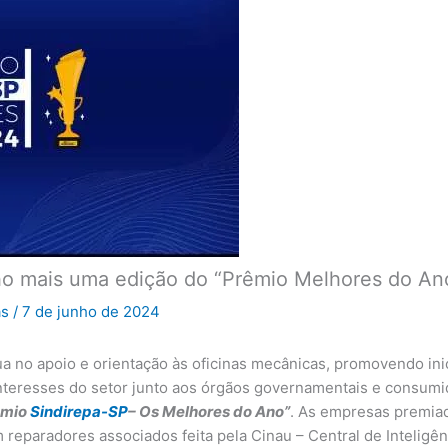
o mais uma edição do “Prêmio Melhores do An
as
/
7 de junho de 2024
ua no apoio e orientação às oficinas mecânicas, promovendo ini
 interesses do setor junto aos órgãos governamentais e consumi
êmio
Sindirepa-SP
– Os Melhores do Ano”
. As empresas premiad
reparadores associados feita pela Cinau – Central de Inteligên