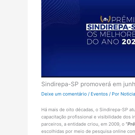
Sindirepa-SP promoverá em junh
Deixe um comentário
/
Eventos
/ Por
Notici
Há mais de oito décadas, o Sindirepa-SP at
capacitação profissional e visibilidade dos
parceiros, a entidade criou, em 2009, o
“
Pr
escolhidas por meio de pesquisa online com 