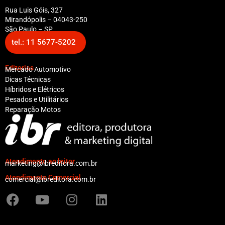
Rua Luis Góis, 327
Mirandópolis – 04043-250
São Paulo – SP
tel.: 11 5677-5202
Editorias
Mercado Automotivo
Dicas Técnicas
Híbridos e Elétricos
Pesados e Utilitários
Reparação Motos
Atendimento ao leitor
marketing@ibreditora.com.br
Atendimento Comercial
comercial@ibreditora.com.br
F
Y
I
L
a
o
n
i
c
u
s
n