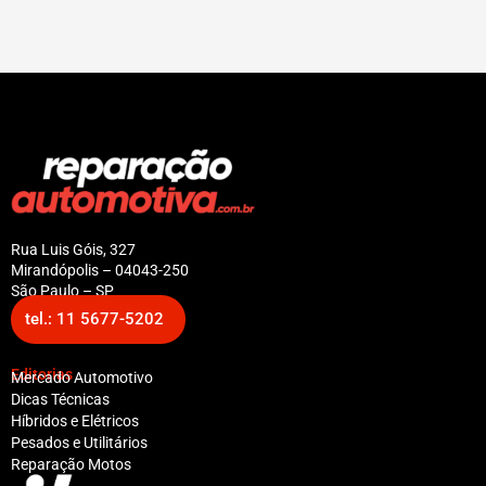
Rua Luis Góis, 327
Mirandópolis – 04043-250
São Paulo – SP
tel.: 11 5677-5202
Editorias
Mercado Automotivo
Dicas Técnicas
Híbridos e Elétricos
Pesados e Utilitários
Reparação Motos