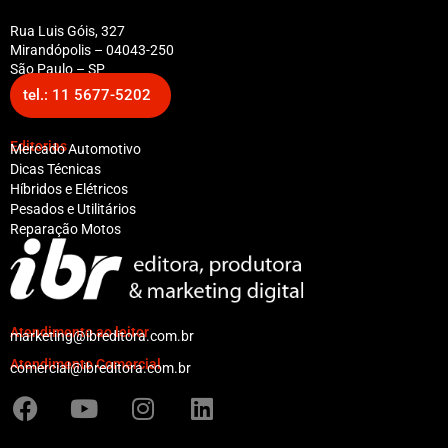
Rua Luis Góis, 327
Mirandópolis – 04043-250
São Paulo – SP
tel.: 11 5677-5202
Editorias
Mercado Automotivo
Dicas Técnicas
Híbridos e Elétricos
Pesados e Utilitários
Reparação Motos
Atendimento ao leitor
marketing@ibreditora.com.br
Atendimento Comercial
comercial@ibreditora.com.br
F
Y
I
L
a
o
n
i
c
u
s
n