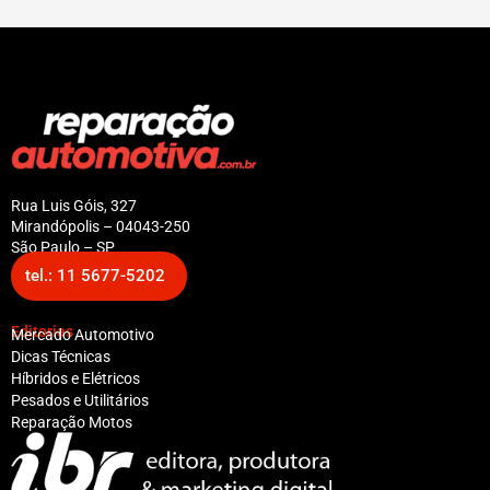
Rua Luis Góis, 327
Mirandópolis – 04043-250
São Paulo – SP
tel.: 11 5677-5202
Editorias
Mercado Automotivo
Dicas Técnicas
Híbridos e Elétricos
Pesados e Utilitários
Reparação Motos