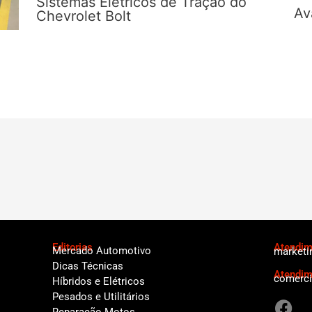
Sistemas Elétricos de Tração do
Av
Chevrolet Bolt
Editorias
Atendime
Mercado Automotivo
marketi
Dicas Técnicas
Atendim
comerci
Híbridos e Elétricos
F
Pesados e Utilitários