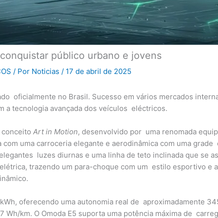
conquistar público urbano e jovens
COS
/ Por
Noticias
/
17 de abril de 2025
çado oficialmente no Brasil. Sucesso em vários mercados inter
 a tecnologia avançada dos veículos eléctricos.
o conceito
Art in Motion
, desenvolvido por uma renomada equipe
a com uma carroceria elegante e aerodinâmica com uma grade di
 elegantes luzes diurnas e uma linha de teto inclinada que se 
 elétrica, trazendo um para-choque com um estilo esportivo e 
dinâmico.
1 kWh, oferecendo uma autonomia real de aproximadamente 345 
 177 Wh/km. O Omoda E5 suporta uma potência máxima de carre