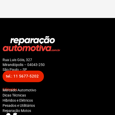
Rua Luis Góis, 327
Mirandópolis – 04043-250
São Paulo – SP
tel.: 11 5677-5202
Editorias
Mercado Automotivo
Dicas Técnicas
Híbridos e Elétricos
Pesados e Utilitários
Reparação Motos