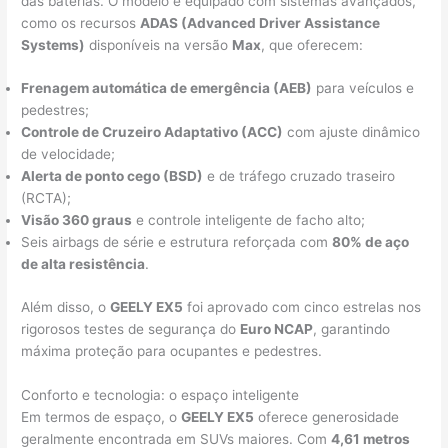
das baterias. O modelo é equipado com sistemas avançados,
como os recursos
ADAS (Advanced Driver Assistance
Systems)
disponíveis na versão
Max
, que oferecem:
Frenagem automática de emergência (AEB)
para veículos e
pedestres;
Controle de Cruzeiro Adaptativo (ACC)
com ajuste dinâmico
de velocidade;
Alerta de ponto cego (BSD)
e de tráfego cruzado traseiro
(RCTA);
Visão 360 graus
e controle inteligente de facho alto;
Seis airbags de série e estrutura reforçada com
80% de aço
de alta resistência
.
Além disso, o
GEELY EX5
foi aprovado com cinco estrelas nos
rigorosos testes de segurança do
Euro NCAP
, garantindo
máxima proteção para ocupantes e pedestres.
Conforto e tecnologia: o espaço inteligente
Em termos de espaço, o
GEELY EX5
oferece generosidade
geralmente encontrada em SUVs maiores. Com
4,61 metros