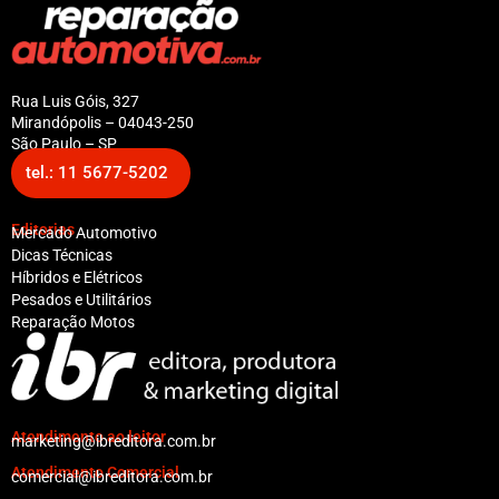
Rua Luis Góis, 327
Mirandópolis – 04043-250
São Paulo – SP
tel.: 11 5677-5202
Editorias
Mercado Automotivo
Dicas Técnicas
Híbridos e Elétricos
Pesados e Utilitários
Reparação Motos
Atendimento ao leitor
marketing@ibreditora.com.br
Atendimento Comercial
comercial@ibreditora.com.br