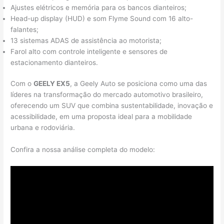
Ajustes elétricos e memória para os bancos dianteiros;
Head-up display (HUD) e som Flyme Sound com 16 alto-
falantes;
13 sistemas ADAS de assistência ao motorista;
Farol alto com controle inteligente e sensores de
estacionamento dianteiros.
Com o
GEELY EX5
, a Geely Auto se posiciona como uma das
líderes na transformação do mercado automotivo brasileiro,
oferecendo um SUV que combina sustentabilidade, inovação e
acessibilidade, em uma proposta ideal para a mobilidade
urbana e rodoviária.
Confira a nossa análise completa do modelo: