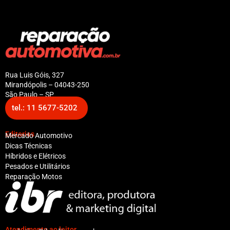
Rua Luis Góis, 327
Mirandópolis – 04043-250
São Paulo – SP
tel.: 11 5677-5202
Editorias
Mercado Automotivo
Dicas Técnicas
Híbridos e Elétricos
Pesados e Utilitários
Reparação Motos
Atendimento ao leitor