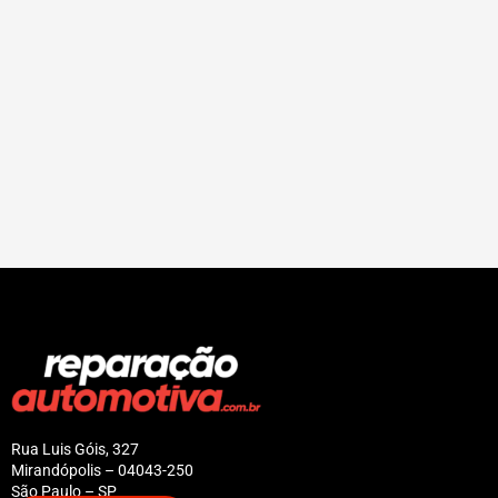
Rua Luis Góis, 327
Mirandópolis – 04043-250
São Paulo – SP