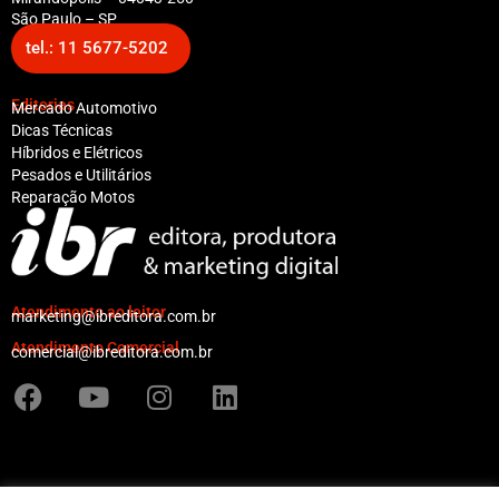
São Paulo – SP
tel.: 11 5677-5202
Editorias
Mercado Automotivo
Dicas Técnicas
Híbridos e Elétricos
Pesados e Utilitários
Reparação Motos
Atendimento ao leitor
marketing@ibreditora.com.br
Atendimento Comercial
comercial@ibreditora.com.br
F
Y
I
L
a
o
n
i
c
u
s
n
e
t
t
k
b
u
a
e