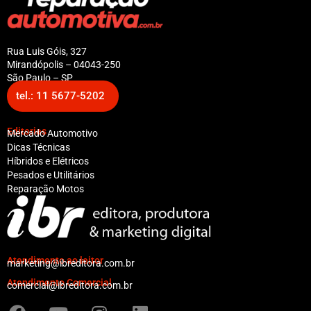
Rua Luis Góis, 327
Mirandópolis – 04043-250
São Paulo – SP
tel.: 11 5677-5202
Editorias
Mercado Automotivo
Dicas Técnicas
Híbridos e Elétricos
Pesados e Utilitários
Reparação Motos
Atendimento ao leitor
marketing@ibreditora.com.br
Atendimento Comercial
comercial@ibreditora.com.br
F
Y
I
L