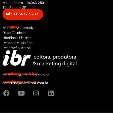
Mirandópolis – 04043-250
São Paulo – SP
tel.: 11 5677-5202
Editorias
Mercado Automotivo
Dicas Técnicas
Híbridos e Elétricos
Pesados e Utilitários
Reparação Motos
Atendimento ao leitor
marketing@ibreditora.com.br
Atendimento Comercial
comercial@ibreditora.com.br
F
Y
I
L
a
o
n
i
c
u
s
n
e
t
t
k