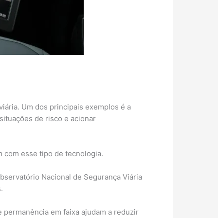
iária. Um dos principais exemplos é a
situações de risco e acionar
 com esse tipo de tecnologia.
bservatório Nacional de Segurança Viária
.
 permanência em faixa ajudam a reduzir