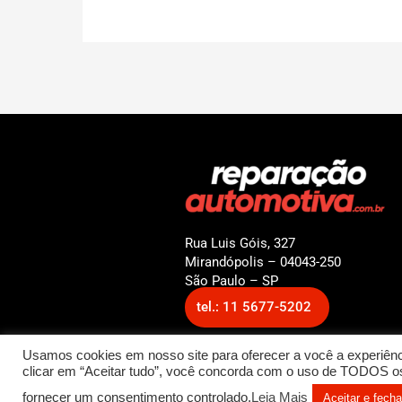
Rua Luis Góis, 327
Mirandópolis – 04043-250
São Paulo – SP
tel.: 11 5677-5202
Usamos cookies em nosso site para oferecer a você a experiênci
clicar em “Aceitar tudo”, você concorda com o uso de TODOS os 
© 2022 Reparação Automotiv
fornecer um consentimento controlado.
Leia Mais
Aceitar e fecha