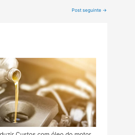
Post seguinte
→
duzir Custos com óleo do motor