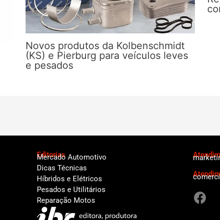
co
Novos produtos da Kolbenschmidt
(KS) e Pierburg para veículos leves
e pesados
Editorias
Atendime
Mercado Automotivo
marketi
Dicas Técnicas
Atendim
comerci
Híbridos e Elétricos
F
Pesados e Utilitários
a
Reparação Motos
c