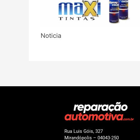
Noticia
Rua Luis Góis, 327
Mirandópolis – 04043-250