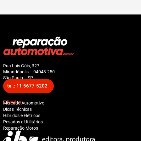
Rua Luis Góis, 327
Mirandópolis – 04043-250
São Paulo – SP
tel.: 11 5677-5202
Editorias
Mercado Automotivo
Dicas Técnicas
Híbridos e Elétricos
Pesados e Utilitários
Reparação Motos