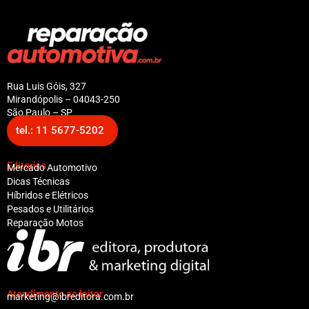
Rua Luis Góis, 327
Mirandópolis – 04043-250
São Paulo – SP
tel.: 11 5677-5202
Editorias
Mercado Automotivo
Dicas Técnicas
Híbridos e Elétricos
Pesados e Utilitários
Reparação Motos
Atendimento ao leitor
marketing@ibreditora.com.br