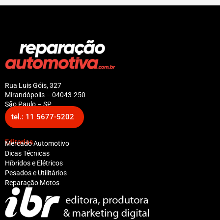
Rua Luis Góis, 327
Mirandópolis – 04043-250
São Paulo – SP
tel.: 11 5677-5202
Editorias
Mercado Automotivo
Dicas Técnicas
Híbridos e Elétricos
Pesados e Utilitários
Reparação Motos