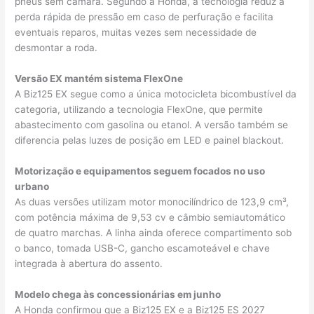
pneus sem câmara. Segundo a Honda, a tecnologia reduz a
perda rápida de pressão em caso de perfuração e facilita
eventuais reparos, muitas vezes sem necessidade de
desmontar a roda.
Versão EX mantém sistema FlexOne
A Biz125 EX segue como a única motocicleta bicombustível da
categoria, utilizando a tecnologia FlexOne, que permite
abastecimento com gasolina ou etanol. A versão também se
diferencia pelas luzes de posição em LED e painel blackout.
Motorização e equipamentos seguem focados no uso
urbano
As duas versões utilizam motor monocilíndrico de 123,9 cm³,
com potência máxima de 9,53 cv e câmbio semiautomático
de quatro marchas. A linha ainda oferece compartimento sob
o banco, tomada USB-C, gancho escamoteável e chave
integrada à abertura do assento.
Modelo chega às concessionárias em junho
A Honda confirmou que a Biz125 EX e a Biz125 ES 2027