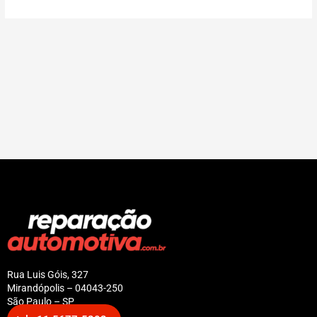
Rua Luis Góis, 327
Mirandópolis – 04043-250
São Paulo – SP