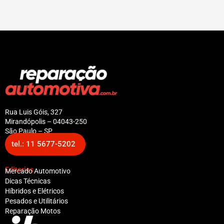
Rua Luis Góis, 327
Mirandópolis – 04043-250
São Paulo – SP
tel.: 11 5677-5202
Editorias
Mercado Automotivo
Dicas Técnicas
Híbridos e Elétricos
Pesados e Utilitários
Reparação Motos